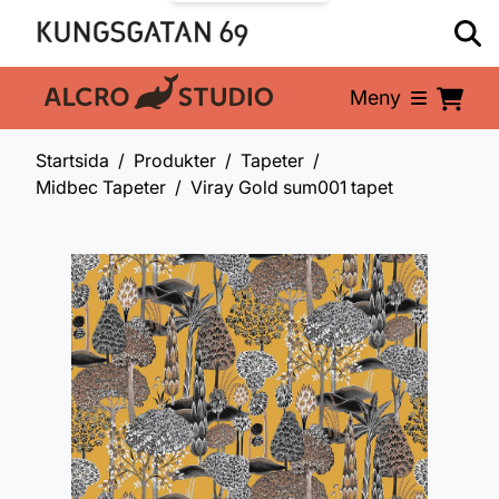
Meny
En del av:
Startsida
Produkter
Tapeter
Midbec Tapeter
Viray Gold sum001 tapet