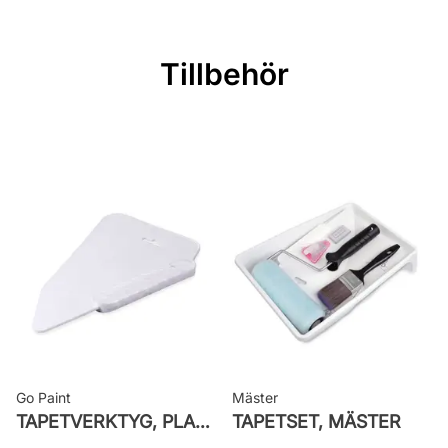
Mönsterpassning: Rak passning
Mönsterrepetition: 64 cm
Tillbehör
Rullängd: 10,05 m
Bredd: 0,53 m
Rekommenderat lim: Hernia non
woven
Applicering av lim: Lim strykes på
väggen
Leverantörens artikelnummer:
SUM001
Go Paint
Mäster
TAPETVERKTYG, PLAST GO PAINT
TAPETSET, MÄSTER