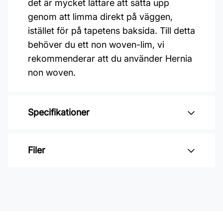
det är mycket lättare att sätta upp
genom att limma direkt på väggen,
istället för på tapetens baksida. Till detta
behöver du ett non woven-lim, vi
rekommenderar att du använder Hernia
non woven.
Specifikationer
Varumärke: Midbec Tapeter
Filer
Kollektion: Summer
Mönster: Botaniskt
Inga filer
Färg: Gul
Material: Non woven