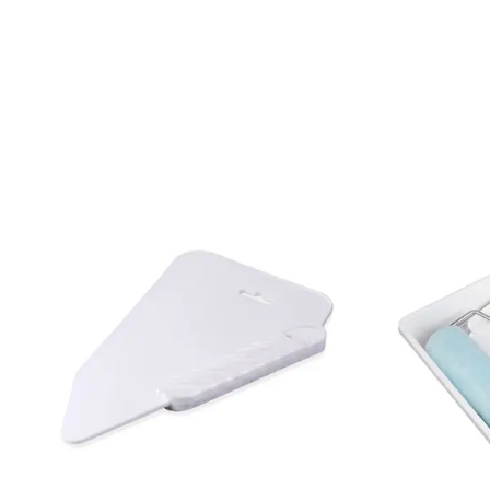
Mönsterpassning: Förskjuten passning
Mönsterrepetition: 53 cm
Rullängd: 10,05 m
Bredd: 0,53 m
Rekommenderat lim: Hernia non woven
Applicering av lim: Lim strykes på väggen
Leverantörens artikelnummer: 63014