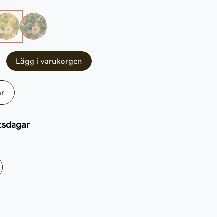
Lägg i varukorgen
ar
tsdagar