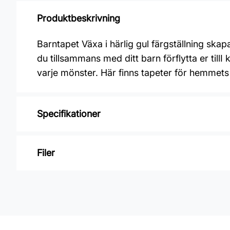
Produktbeskrivning
Barntapet Växa i härlig gul färgställning skapa
du tillsammans med ditt barn förflytta er til
varje mönster. Här finns tapeter för hemmets 
Specifikationer
Varumärke: Midbec Tapeter
Filer
Kollektion: Längtan
Mönster: Blommigt, Djur
Inga filer
Färg: Gul, Grön
Material: Non woven