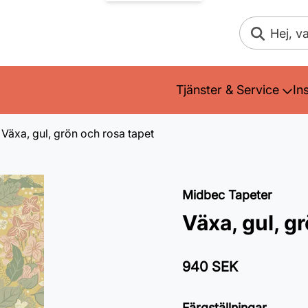
Sök
Tjänster & Service
In
Växa, gul, grön och rosa tapet
Midbec Tapeter
Växa, gul, g
940 SEK
Färgställningar