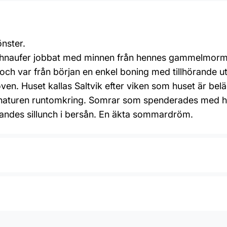
nster.
 Schnaufer jobbat med minnen från hennes gammelmorm
h var från början en enkel boning med tillhörande uthu
en. Huset kallas Saltvik efter viken som huset är beläg
ch naturen runtomkring. Somrar som spenderades med h
ätandes sillunch i bersån. En äkta sommardröm.