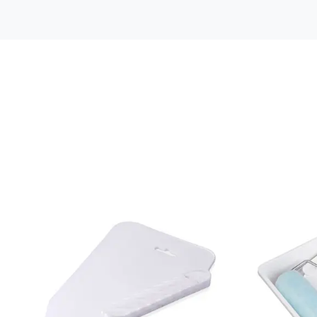
Mönsterrepetition: 53 cm
Rullängd: 10,05 m
Bredd: 0,53 m
Rekommenderat lim: Hernia non woven
Applicering av lim: Lim strykes på väggen
Leverantörens artikelnummer: 48003