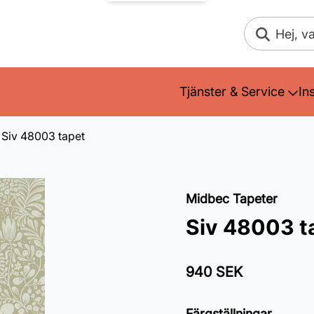
Sök
Tjänster & Service
In
Siv 48003 tapet
Midbec Tapeter
Siv 48003 t
940 SEK
Färgställningar