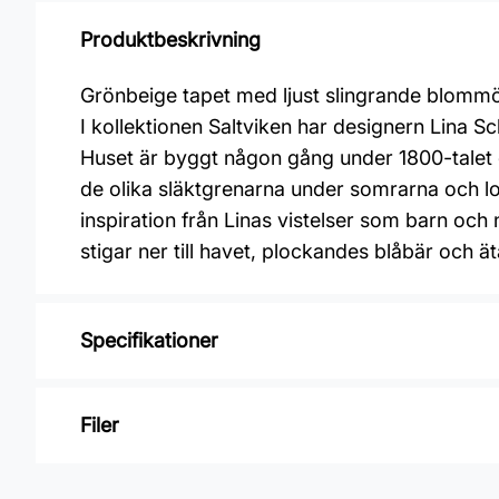
Produktbeskrivning
Grönbeige tapet med ljust slingrande blommö
I kollektionen Saltviken har designern Lina
Huset är byggt någon gång under 1800-talet oc
de olika släktgrenarna under somrarna och lov
inspiration från Linas vistelser som barn o
stigar ner till havet, plockandes blåbär och 
Specifikationer
Varumärke: Midbec Tapeter
Filer
Kollektion: Saltviken
Material: Non woven
Inga filer