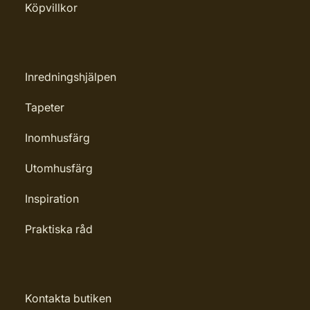
Köpvillkor
Applicering av lim: Lim strykes på
väggen
Märkning: Nyhet
Inredningshjälpen
Leverantörens artikelnummer:
Tapeter
32102
Inomhusfärg
Utomhusfärg
Inspiration
Praktiska råd
Kontakta butiken