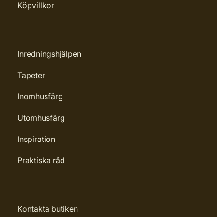
Köpvillkor
woven
Applicering av lim: Lim strykes på
väggen
Inredningshjälpen
Märkning: Nyhet
Tapeter
Leverantörens artikelnummer: 32115
Inomhusfärg
Utomhusfärg
Inspiration
Praktiska råd
Kontakta butiken