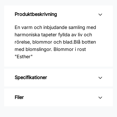
Produktbeskrivning
En varm och inbjudande samling med
harmoniska tapeter fyllda av liv och
rörelse, blommor och blad.Blå botten
med blomslingor. Blommor i rost
"Esther"
Specifikationer
Varumärke: Midbec Tapeter
Filer
Kollektion: Ängås
Material: Non woven
Inga filer