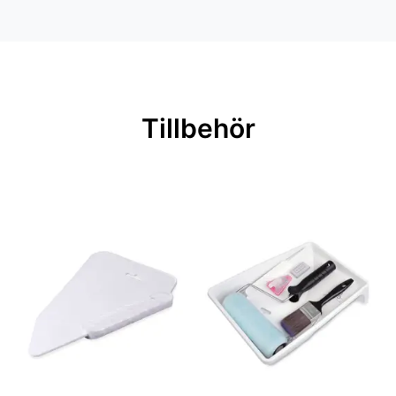
Mönsterpassning: Rak passning
Mönsterrepetition: 26,5 cm
Rullängd: 10,05 m
Bredd: 0,53 m
Tillbehör
Rekommenderat lim: Hernia non
woven
Applicering av lim: Lim strykes på
väggen
Leverantörens artikelnummer: 13117