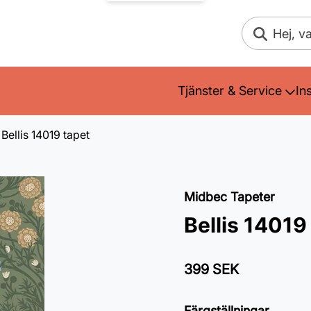
Sök
Tjänster & Service
In
Bellis 14019 tapet
Midbec Tapeter
Bellis 14019
399 SEK
Färgställningar