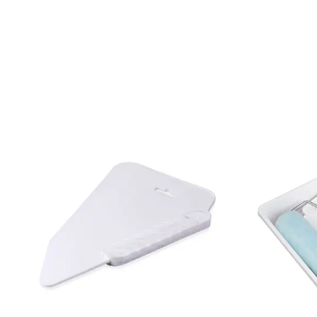
Mönsterpassning: Förskjuten passning
Mönsterrepetition: 53 cm
Rullängd: 10,05 m
Bredd: 0,53 m
Rekommenderat lim: Hernia non woven
Applicering av lim: Lim strykes på väggen
Leverantörens artikelnummer: 14019