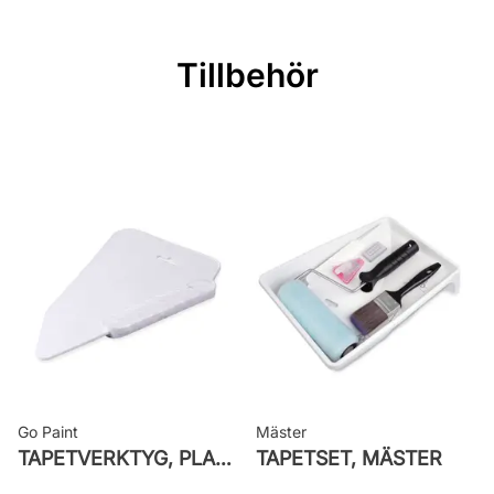
Mönsterpassning: Förskjuten
passning
Tillbehör
Mönsterrepetition: 53 cm
Rullängd: 10,05 m
Bredd: 0,53 m
Rekommenderat lim: Hernia non
woven
Applicering av lim: Lim strykes på
väggen
Leverantörens artikelnummer:
65103
Go Paint
Mäster
TAPETVERKTYG, PLAST GO PAINT
TAPETSET, MÄSTER