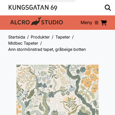
Meny
En del av:
Startsida
Produkter
Tapeter
Midbec Tapeter
Ann stormönstrad tapet, gråbeige botten