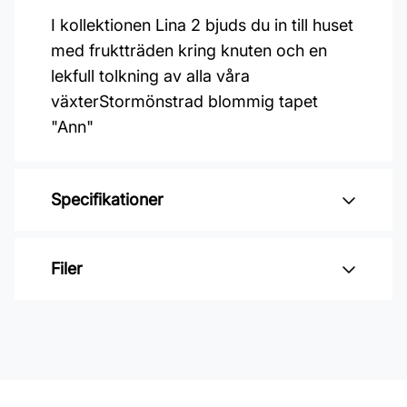
I kollektionen Lina 2 bjuds du in till huset
med fruktträden kring knuten och en
lekfull tolkning av alla våra
växterStormönstrad blommig tapet
"Ann"
Specifikationer
Varumärke: Midbec Tapeter
Filer
Kollektion: Lina 2
Mönster: Botaniskt
Inga filer
Färg: Beige
Material: Non woven