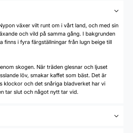
ypon växer vilt runt om i vårt land, och med sin
gt växande och vild på samma gång. I bakgrunden
finns i fyra färgställningar från lugn beige till
 genom skogen. När träden glesnar och ljuset
rasslande löv, smakar kaffet som bäst. Det är
éans klockor och det snåriga bladverket har vi
tar slut och något nytt tar vid.