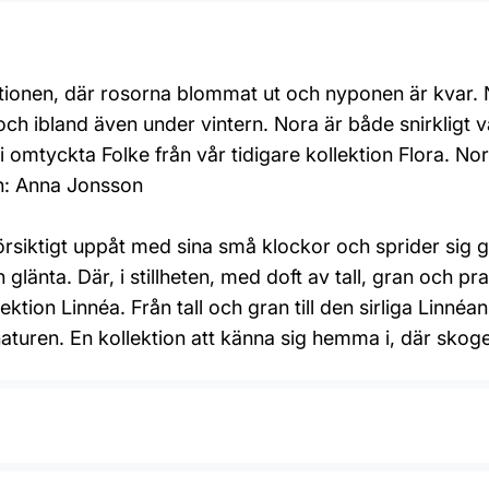
tionen, där rosorna blommat ut och nyponen är kvar. N
en och ibland även under vintern. Nora är både snirkli
 omtyckta Folke från vår tidigare kollektion Flora. Nora 
gn: Anna Jonsson
försiktigt uppåt med sina små klockor och sprider sig
glänta. Där, i stillheten, med doft av tall, gran och p
llektion Linnéa. Från tall och gran till den sirliga Linn
uren. En kollektion att känna sig hemma i, där skogen 