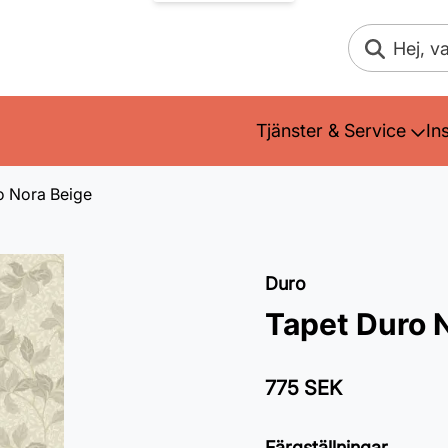
Sök
Tjänster & Service
In
o Nora Beige
Duro
Tapet Duro 
775 SEK
Färgställningar