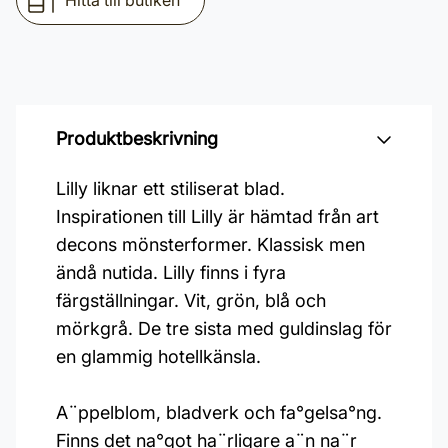
Hitta till butiken
Produktbeskrivning
Lilly liknar ett stiliserat blad.
Inspirationen till Lilly är hämtad från art
decons mönsterformer. Klassisk men
ändå nutida. Lilly finns i fyra
färgställningar. Vit, grön, blå och
mörkgrå. De tre sista med guldinslag för
en glammig hotellkänsla.
A¨ppelblom, bladverk och fa°gelsa°ng.
Finns det na°got ha¨rligare a¨n na¨r