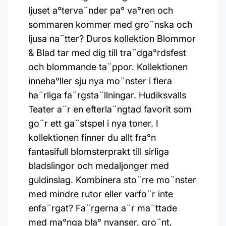
ljuset a°terva¨nder pa° va°ren och
sommaren kommer med gro¨nska och
ljusa na¨tter? Duros kollektion Blommor
& Blad tar med dig till tra¨dga°rdsfest
och blommande ta¨ppor. Kollektionen
inneha°ller sju nya mo¨nster i flera
ha¨rliga fa¨rgsta¨llningar. Hudiksvalls
Teater a¨r en efterla¨ngtad favorit som
go¨r ett ga¨stspel i nya toner. I
kollektionen finner du allt fra°n
fantasifull blomsterprakt till sirliga
bladslingor och medaljonger med
guldinslag. Kombinera sto¨rre mo¨nster
med mindre rutor eller varfo¨r inte
enfa¨rgat? Fa¨rgerna a¨r ma¨ttade
med ma°nga bla° nyanser, gro¨nt,