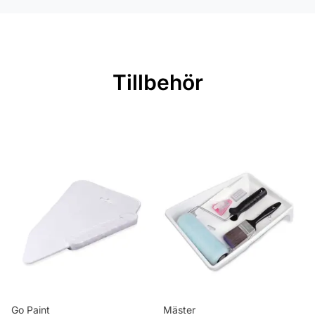
Rullängd: 10,05 m
Bredd: 0,53 m
Rekommenderat lim: Hernia non
Tillbehör
woven
Applicering av lim: Lim strykes på
väggen
Leverantörens artikelnummer: 681-
02
Go Paint
Mäster