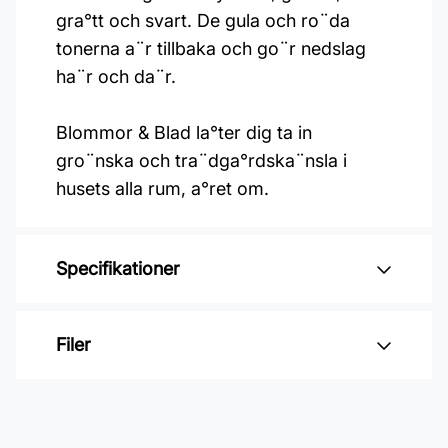
gra°tt och svart. De gula och ro¨da
tonerna a¨r tillbaka och go¨r nedslag
ha¨r och da¨r.
Blommor & Blad la°ter dig ta in
gro¨nska och tra¨dga°rdska¨nsla i
husets alla rum, a°ret om.
Specifikationer
Varumärke: Duro
Filer
Kollektion: Blommor & blad
Mönsterpassning: Rak passning
Inga filer
Mönsterrepetition: 13,25 cm