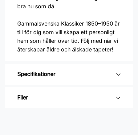
bra nu som då.
Gammalsvenska Klassiker 1850–1950 är
till för dig som vill skapa ett personligt
hem som håller över tid. Följ med när vi
återskapar äldre och älskade tapeter!
Specifikationer
Varumärke: Duro
Filer
Kollektion: Gammelsvenska
klassiker 1850-1950
Inga filer
Material: Non woven
Mönsterpassning: Rak passning