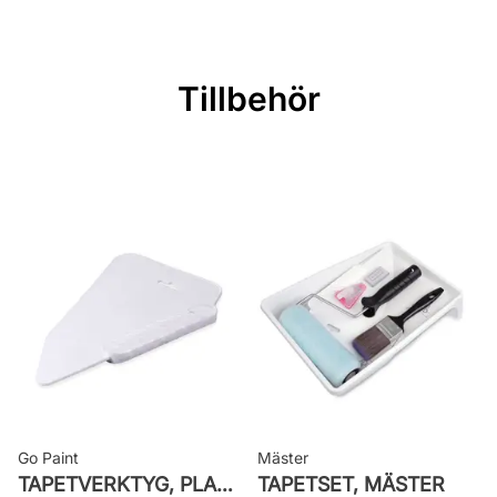
Mönsterrepetition: 26,5 cm
Rullängd: 10,05 m
Tillbehör
Bredd: 0,53 m
Rekommenderat lim: Hernia non
woven
Applicering av lim: Lim strykes på
väggen
Leverantörens artikelnummer: 525-
02
Go Paint
Mäster
TAPETVERKTYG, PLAST GO PAINT
TAPETSET, MÄSTER