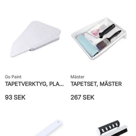
väggen
Leverantörens artikelnummer: 222-
51
Go Paint
Mäster
TAPETVERKTYG, PLAST GO PAINT
TAPETSET, MÄSTER
93 SEK
267 SEK