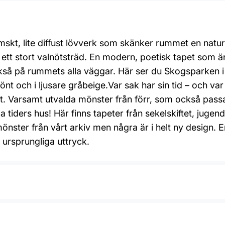
skt, lite diffust lövverk som skänker rummet en natur
ett stort valnötsträd. En modern, poetisk tapet som ä
kså på rummets alla väggar. Här ser du Skogsparken i 
t och i ljusare gråbeige.Var sak har sin tid – och var t
. Varsamt utvalda mönster från förr, som också passar 
 alla tiders hus! Här finns tapeter från sekelskiftet, juge
mönster från vårt arkiv men några är i helt ny design.
s ursprungliga uttryck.