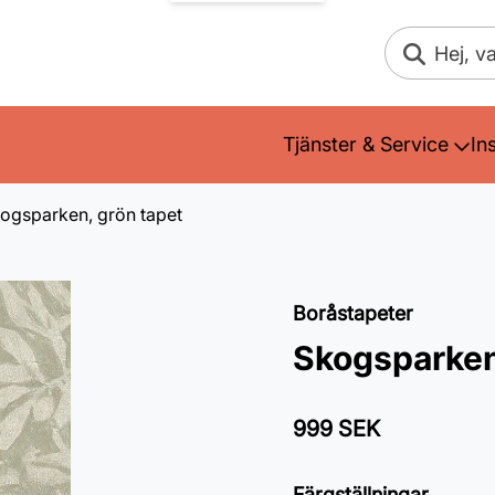
Sök
Tjänster & Service
In
ogsparken, grön tapet
Boråstapeter
Skogsparken
999 SEK
Färgställningar