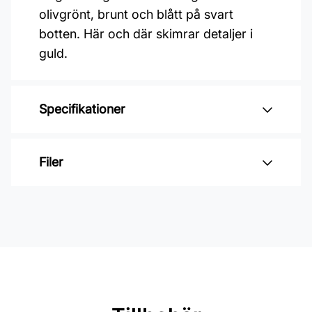
olivgrönt, brunt och blått på svart
botten. Här och där skimrar detaljer i
guld.
Specifikationer
Varumärke: Boråstapeter
Filer
Kollektion: Anno ii
Mönster: Blommigt
Inga filer
Färg: Svart
Material: Non woven
Mönsterpassning: Förskjuten
passning