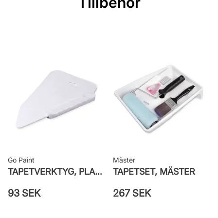
Tillbehör
Mönsterrepetition: 64 cm
Rullängd: 10,05 m
Bredd: 0,53 m
Rekommenderat lim: Hernia non
woven
Applicering av lim: Lim strykes på
väggen
Leverantörens artikelnummer: 8064
Go Paint
Mäster
TAPETVERKTYG, PLAST GO PAINT
TAPETSET, MÄSTER
93 SEK
267 SEK