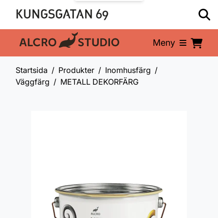
Meny
En del av:
Startsida
Produkter
Inomhusfärg
Väggfärg
METALL DEKORFÄRG