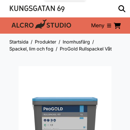
Meny
En del av:
Startsida
Produkter
Inomhusfärg
Spackel, lim och fog
ProGold Rullspackel Våt