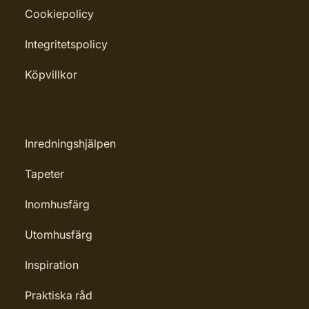
Cookiepolicy
Penselborste, Roller, Spackel, Trasa
Rekommenderat antal strykningar:
Integritetspolicy
1-2 strykningar
Köpvillkor
Rengöring: Penseltvätt
Leverantörens artikelnummer:
4006850850914
Inredningshjälpen
Tapeter
Inomhusfärg
Utomhusfärg
Inspiration
Praktiska råd