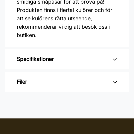
smidiga småpåsar för att prova på!
Produkten finns i flertal kulörer och för
att se kulörens rätta utseende,
rekommenderar vi dig att besök oss i
butiken.
Specifikationer
Varumärke: OSMO
Filer
Glansvärde: Sidenmatt
Åtgång: 24-48 m2/L
Inga filer
Övermålningsbar: 24 h
Burkstorlek: 1 Liter
Applicering: Maskin, Pensel,