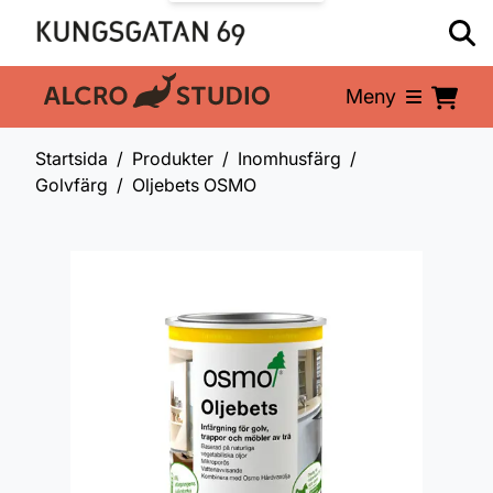
Meny
En del av:
Startsida
Produkter
Inomhusfärg
Golvfärg
Oljebets OSMO