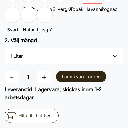
Vit
Grafit
Jatoba
Silvergrå
Tobak
Havanna
Cognac
Svart
Natur
Ljusgrå
2. Välj mängd
Lägg i varukorgen
Leveranstid
:
Lagervara, skickas inom 1-2
arbetsdagar
Hitta till butiken