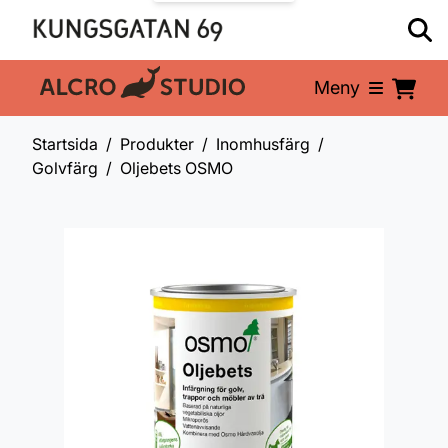
Meny
En del av:
Startsida
Produkter
Inomhusfärg
Golvfärg
Oljebets OSMO