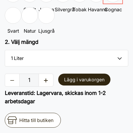
Vit
Grafit
Jatoba
Silvergrå
Tobak
Havanna
Cognac
Svart
Natur
Ljusgrå
2. Välj mängd
Lägg i varukorgen
Leveranstid
:
Lagervara, skickas inom 1-2
arbetsdagar
Hitta till butiken