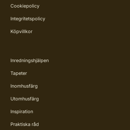
Cookiepolicy
Penselborste, Roller, Spackel, Trasa
Rekommenderat antal strykningar:
Integritetspolicy
1-2 strykningar
Köpvillkor
Rengöring: Penseltvätt
Leverantörens artikelnummer:
4006850850594
Inredningshjälpen
Tapeter
Inomhusfärg
Utomhusfärg
Inspiration
Praktiska råd