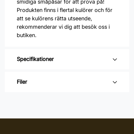
smidiga småpåsar för att prova på!
Produkten finns i flertal kulörer och för
att se kulörens rätta utseende,
rekommenderar vi dig att besök oss i
butiken.
Specifikationer
Varumärke: OSMO
Filer
Glansvärde: Sidenmatt
Åtgång: 24-48 m2/L
Inga filer
Övermålningsbar: 24 h
Burkstorlek: 1 Liter
Applicering: Maskin, Pensel,