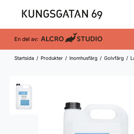
En del av:
Startsida
Produkter
Inomhusfärg
Golvfärg
L