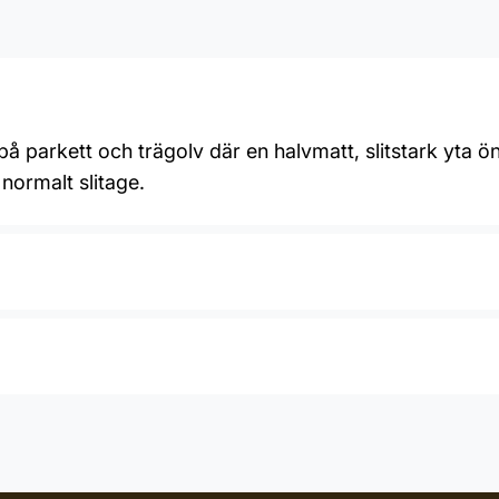
 parkett och trägolv där en halvmatt, slitstark yta ö
normalt slitage.
ller