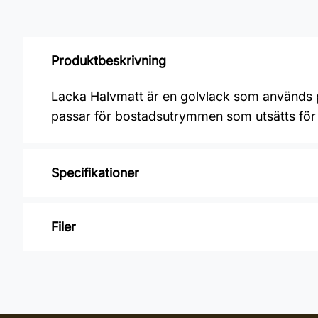
Produktbeskrivning
Lacka Halvmatt är en golvlack som används på
passar för bostadsutrymmen som utsätts för 
Specifikationer
Varumärke: Alcro
Filer
Åtgång: 8-10 m²/L
Applicering: Golvlackspridare eller mohairro
Inga filer
Burkstorlek: 5 Liter