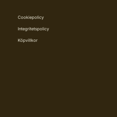
Leverantörens artikelnummer: 710018380
Cookiepolicy
Integritetspolicy
Köpvillkor