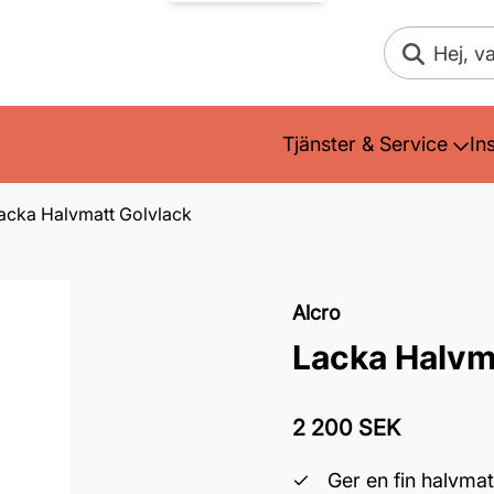
Sök
Tjänster & Service
In
acka Halvmatt Golvlack
Alcro
Lacka Halvm
2 200 SEK
Ger en fin halvmat