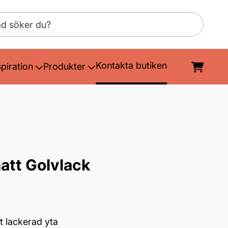
Kontakta butiken
spiration
Produkter
att Golvlack
t lackerad yta