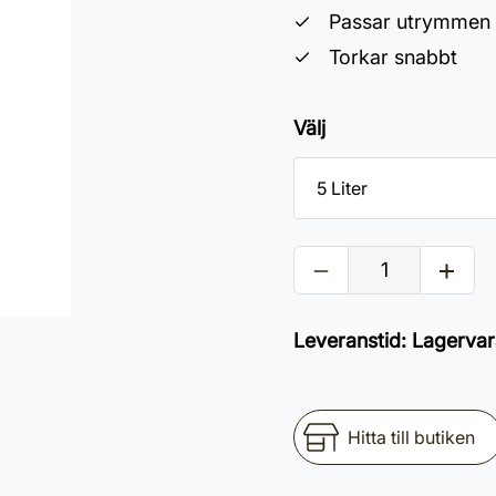
Passar utrymmen s
Torkar snabbt
Välj
Leveranstid
:
Lagervar
Hitta till butiken