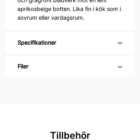
och grågrönt bladverk mot en lent
aprikosbeige botten. Lika fin i kök som i
sovrum eller vardagsrum.
Specifikationer
Varumärke: Boråstapeter
Filer
Kollektion: Cottage garden
Mönster: Blommigt
Inga filer
Färg: Rosa
Material: Non woven
Mönsterpassning: Rak passning
Mönsterrepetition: 53 cm
Tillbehör