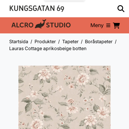
Meny
En del av:
Startsida
Produkter
Tapeter
Boråstapeter
Lauras Cottage aprikosbeige botten