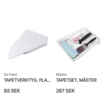
Rullängd: 10,05 m
Bredd: 0,53 m
Applicering av lim: Lim strykes på
väggen
Leverantörens artikelnummer: 3572
Go Paint
Mäster
TAPETVERKTYG, PLAST GO PAINT
TAPETSET, MÄSTER
93 SEK
267 SEK